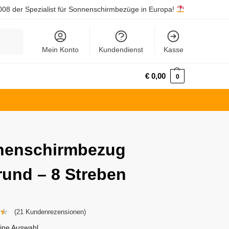
008 der Spezialist für Sonnenschirmbezüge in Europa!
Suchen
Mein Konto
Kundendienst
Kasse
€
0,00
0
nenschirmbezug
rund – 8 Streben
(
21
Kundenrezensionen)
ine Auswahl