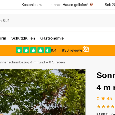
Kostenlos zu Ihnen nach Hause geliefert!
Seit 2
irm
Schutzhüllen
Gastronomie
nnenschirmbezug 4 m rund – 8 Streben
Son
4 m 
€
96,45
Ke
FARBE
: