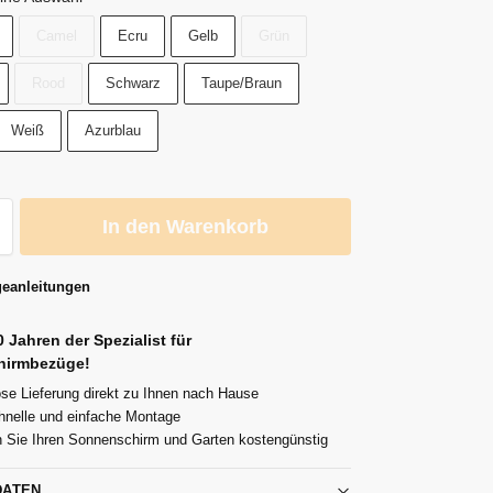
Camel
Ecru
Gelb
Grün
Rood
Schwarz
Taupe/Braun
Weiß
Azurblau
In den Warenkorb
eanleitungen
0 Jahren der Spezialist für
hirmbezüge!
se Lieferung direkt zu Ihnen nach Hause
hnelle und einfache Montage
 Sie Ihren Sonnenschirm und Garten kostengünstig
DATEN