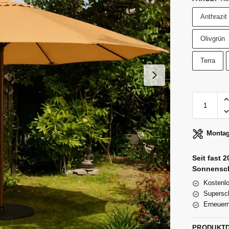
Anthrazit
Olivgrün
Terra
Montag
Seit fast 2
Sonnensc
Kostenlo
Supersc
Erneuern
PRODUKT