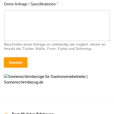
/
Deine Anfrage / Spezifikationen
*
S
p
e
z
i
f
i
k
Beschreibe deine Anfrage so vollständig wie möglich, denke an:
a
Anzahl der Tücher, Maße, Form, Farbe und Schirmtyp.
t
i
o
Senden
n
e
n
Fast 20 Jahre Erfahrung