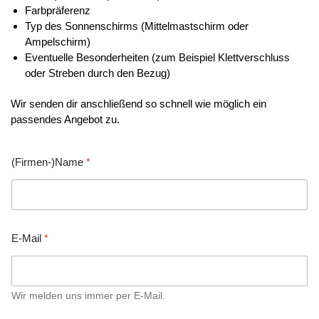
Farbpräferenz
Typ des Sonnenschirms (Mittelmastschirm oder
Ampelschirm)
Eventuelle Besonderheiten (zum Beispiel Klettverschluss
oder Streben durch den Bezug)
Wir senden dir anschließend so schnell wie möglich ein
passendes Angebot zu.
(
(Firmen-)Name
*
F
i
r
m
e
n
E-Mail
*
-
)
N
a
Wir melden uns immer per E-Mail.
m
e